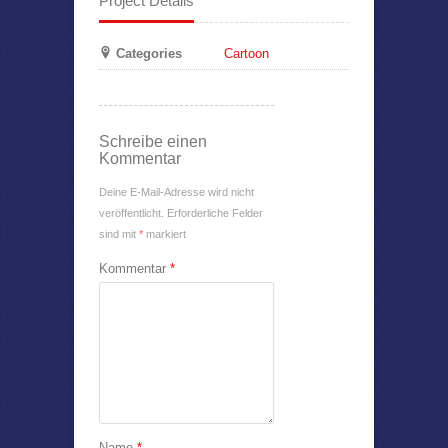
Project Details
Categories
Cartoon
Schreibe einen
Kommentar
Deine E-Mail-Adresse wird nicht
veröffentlicht.
Erforderliche Felder
sind mit
*
markiert
Kommentar
*
Name
*