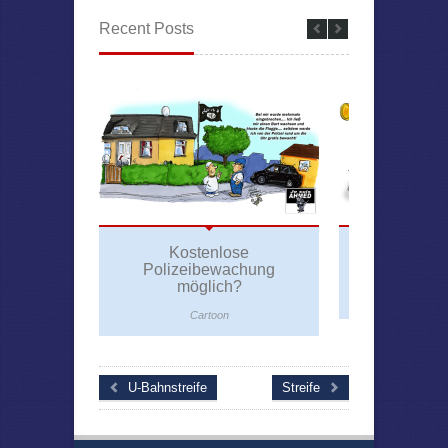
Recent Posts
Kostenlose
Bund
Polizeibewachung
Transpor
möglich?
Car
Cartoon
U-Bahnstreife
Streife