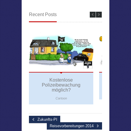
Recent Posts
Kostenlose
Bund
Polizeibewachung
Transpor
möglich?
Car
Cartoon
Zukunfts-PI
Reisevorbereitungen 2014