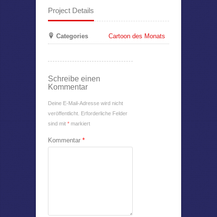
Project Details
Categories
Cartoon des Monats
Schreibe einen
Kommentar
Deine E-Mail-Adresse wird nicht
veröffentlicht.
Erforderliche Felder
sind mit
*
markiert
Kommentar
*