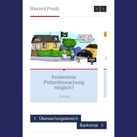
Recent Posts
Kostenlose
Bund
Polizeibewachung
Transpor
möglich?
Car
Cartoon
Überwachungsbereich
Bankomat